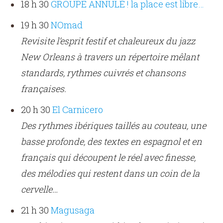
18 h 30
GROUPE ANNULÉ ! la place est libre…
19 h 30
NOmad
Revisite l’esprit festif et chaleureux du jazz
New Orleans à travers un répertoire mêlant
standards, rythmes cuivrés et chansons
françaises.
20 h 30
El Carnicero
Des rythmes ibériques taillés au couteau, une
basse profonde, des textes en espagnol et en
français qui découpent le réel avec finesse,
des mélodies qui restent dans un coin de la
cervelle…
21 h 30
Magusaga