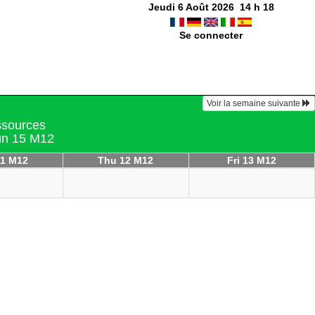
Jeudi 6 Août 2026
14
h
18
Se connecter
Voir la semaine suivante
essources
un 15 M12
1 M12
Thu 12 M12
Fri 13 M12