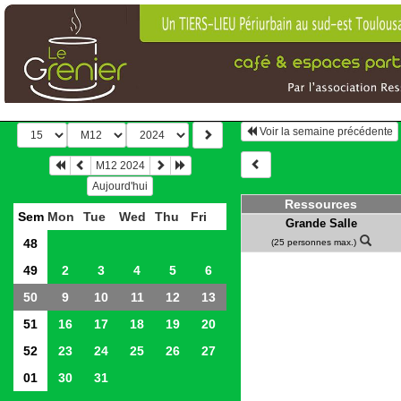
Voir la semaine précédente
M12 2024
Aujourd'hui
Ressources
Sem
Mon
Tue
Wed
Thu
Fri
Grande Salle
48
(25 personnes max.)
49
2
3
4
5
6
50
9
10
11
12
13
51
16
17
18
19
20
52
23
24
25
26
27
01
30
31