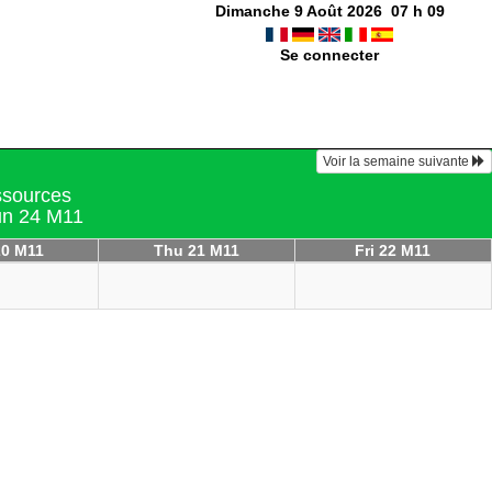
Dimanche 9 Août 2026
07
h
09
Se connecter
Voir la semaine suivante
essources
un 24 M11
0 M11
Thu 21 M11
Fri 22 M11