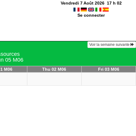
Vendredi 7 Août 2026
17
h
02
Se connecter
Voir la semaine suivante
essources
un 05 M06
1 M06
Thu 02 M06
Fri 03 M06