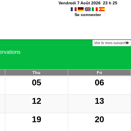
Vendredi 7 Août 2026
23
h
25
Se connecter
Voir le mois suivant
ervations
Thu
Fri
05
06
12
13
19
20