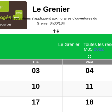
Le Grenier
Les réservations s'appliquent aux horaires d'ouvertures du
Grenier 8h30/18H
Le Grenier - Toutes les rés
M05
2022
Tue
Wed
03
04
10
11
17
18