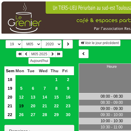
Voir le jour précédent
M05 2025
Aujourd'hui
Heure
Sem
Mon
Tue
Wed
Thu
Fri
18
1
2
19
5
6
7
8
9
08:00 - 08:30
20
12
13
14
15
16
08:30 - 09:00
21
19
20
21
22
23
09:00 - 09:30
22
26
27
28
29
30
09:30 - 10:00
10:00 - 10:30
10:30 - 11:00
Domaines :