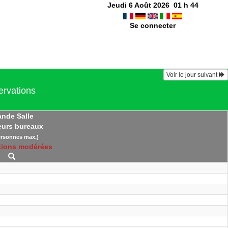
Jeudi 6 Août 2026
01
h
44
Se connecter
Voir le jour suivant
ervations
ande Salle
eurs bureaux
ersonnes max.)
tions modérées