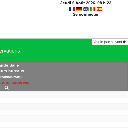
Jeudi 6 Août 2026
08
h
23
Se connecter
Voir le jour suivant
ervations
ande Salle
eurs bureaux
ersonnes max.)
tions modérées