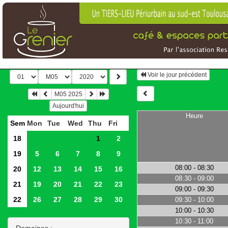
Voir le jour précédent
M05 2025
Aujourd'hui
Heure
Sem
Mon
Tue
Wed
Thu
Fri
18
1
2
19
5
6
7
8
9
08:00 - 08:30
20
12
13
14
15
16
08:30 - 09:00
21
19
20
21
22
23
09:00 - 09:30
22
26
27
28
29
30
09:30 - 10:00
10:00 - 10:30
10:30 - 11:00
Domaines :